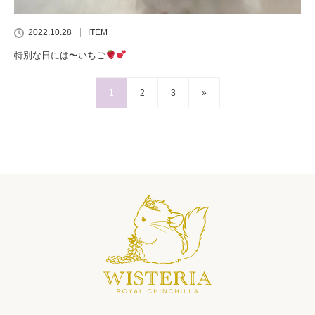
2022.10.28
ITEM
特別な日には〜いちご
1
2
3
»