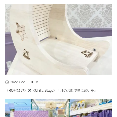
2022.7.22
ITEM
《RCｳｨｽﾃﾘｱ》
《Chilla Stage》『月のお船で星に願いを』