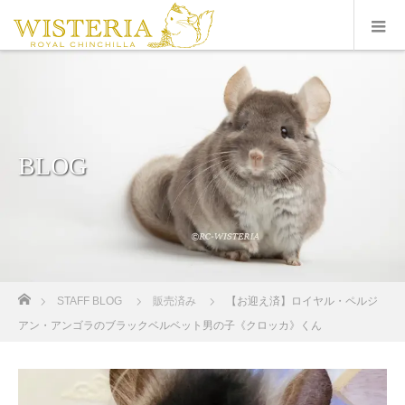
BLOG
ホーム
STAFF BLOG
販売済み
【お迎え済】ロイヤル・ペルジ
アン・アンゴラのブラックベルベット男の子《クロッカ》くん