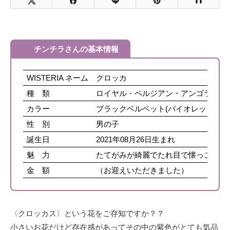
チンチラさんの基本情報
WISTERIA ネーム
クロッカ
種 類
ロイヤル・ペルジアン・アンゴラ
カラー
ブラックベルベット(バイオレットキャ
性 別
男の子
誕生日
2021年08月26日生まれ
魅 力
たてがみが綺麗でたれ目で懐っこい男
金 額
（お迎えいただきました）
〈クロッカス〉という花をご存知ですか？？
小さいお花だけど存在感があってその中の紫色がとても気品