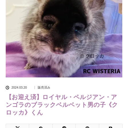
2024.03.20
販売済み
【お迎え済】ロイヤル・ペルジアン・ア
ンゴラのブラックベルベット男の子《ク
ロッカ》くん